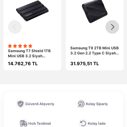
Samsung T9 2TB Mini USB
Samsung T7 Shield 1TB
3.2 Gen 2.2 Type C Siyah
Mini USB 3.2 Siyah
Taşınabilir SSD MU-
Taşınabilir SSD MU-
14.762,76 TL
31.975,51 TL
PG2T0B/WW
PE1T0S/WW
Güvenli Alışveriş
Kolay Sipariş
Hızlı Teslimat
Kolay İade