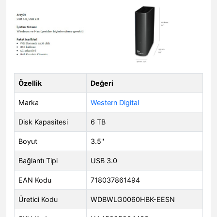
Özellik
Değeri
Marka
Western Digital
Disk Kapasitesi
6 TB
Boyut
3.5''
Bağlantı Tipi
USB 3.0
EAN Kodu
718037861494
Üretici Kodu
WDBWLG0060HBK-EESN