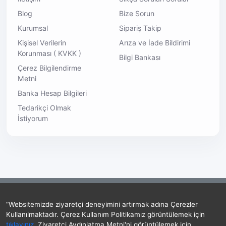
Blog
Bize Sorun
Kurumsal
Sipariş Takip
Kişisel Verilerin
Arıza ve İade Bildirimi
Korunması ( KVKK )
Bilgi Bankası
Çerez Bilgilendirme
Metni
Banka Hesap Bilgileri
Tedarikçi Olmak
İstiyorum
“Websitemizde ziyaretçi deneyimini artırmak adına Çerezler
Kullanılmaktadır. Çerez Kullanım Politikamız görüntülemek için
tıklayınız
. Ziyaretçi Aydınlatma Metni'ni görüntülemek için
harcialem.com © 2023 - Her hakkı saklıdır.