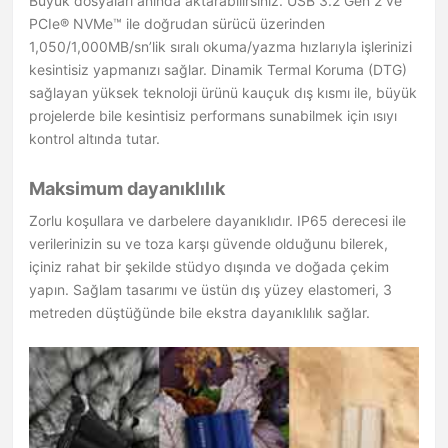
Büyük dosyaları anında aktarabilirsiniz. USB 3.2 Gen 2 ve
PCIe® NVMe™ ile doğrudan sürücü üzerinden
1,050/1,000MB/sn’lik sıralı okuma/yazma hızlarıyla işlerinizi
kesintisiz yapmanızı sağlar. Dinamik Termal Koruma (DTG)
sağlayan yüksek teknoloji ürünü kauçuk dış kısmı ile, büyük
projelerde bile kesintisiz performans sunabilmek için ısıyı
kontrol altında tutar.
Maksimum dayanıklılık
Zorlu koşullara ve darbelere dayanıklıdır. IP65 derecesi ile
verilerinizin su ve toza karşı güvende olduğunu bilerek,
içiniz rahat bir şekilde stüdyo dışında ve doğada çekim
yapın. Sağlam tasarımı ve üstün dış yüzey elastomeri, 3
metreden düştüğünde bile ekstra dayanıklılık sağlar.