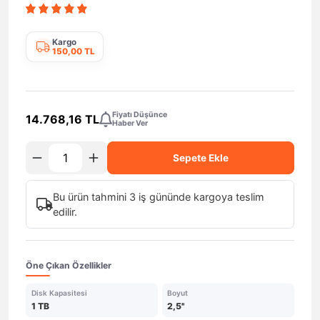
Kargo
150,00 TL
Fiyatı Düşünce
14.768,16 TL
Haber Ver
Sepete Ekle
Bu ürün tahmini 3 iş gününde kargoya teslim
edilir.
Öne Çıkan Özellikler
Disk Kapasitesi
Boyut
1 TB
2,5''