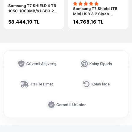
Samsung T7 SHIELD 4 TB
Samsung T7 Shield 1TB
1050-1000MB/s USB3.2
Mini USB 3.2 Siyah
TAŞINABİLİR SSD MU-
Taşınabilir SSD MU-
58.444,19 TL
14.768,16 TL
PE4T0S/WW
PE1T0S/WW
Güvenli Alışveriş
Kolay Sipariş
Hızlı Teslimat
Kolay İade
Garantili Ürünler