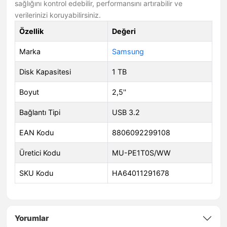
sağlığını kontrol edebilir, performansını artırabilir ve
verilerinizi koruyabilirsiniz.
Özellik
Değeri
Marka
Samsung
Disk Kapasitesi
1 TB
Boyut
2,5''
Bağlantı Tipi
USB 3.2
EAN Kodu
8806092299108
Üretici Kodu
MU-PE1T0S/WW
SKU Kodu
HA64011291678
Yorumlar