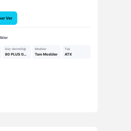
ber Ver
ikler
Güç Verimliliği
Modüler
Tipi
80 PLUS GOLD
Tam Modüler
ATX