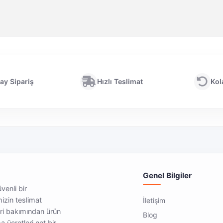
ay Sipariş
Hızlı Teslimat
Kol
Genel Bilgiler
üvenli bir
mizin teslimat
İletişim
eri bakımından ürün
Blog
a ücretleri net bir