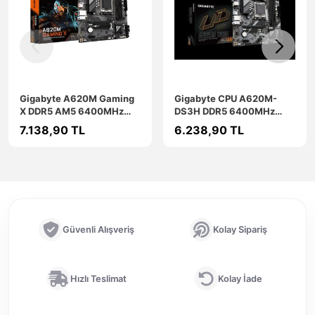
Gigabyte A620M Gaming
Gigabyte CPU A620M-
X DDR5 AM5 6400MHz
DS3H DDR5 6400MHz
Hdmi Dp 128 GB Micro ATX
Micro ATX AM5 Type-C
7.138,90 TL
6.238,90 TL
ANAKART
Anakart
Güvenli Alışveriş
Kolay Sipariş
Hızlı Teslimat
Kolay İade