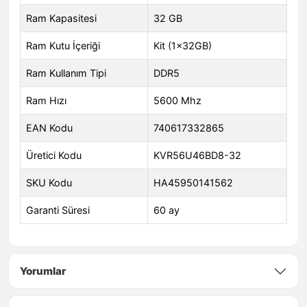
Ram Kapasitesi
32 GB
Ram Kutu İçeriği
Kit (1x32GB)
Ram Kullanım Tipi
DDR5
Ram Hızı
5600 Mhz
EAN Kodu
740617332865
Üretici Kodu
KVR56U46BD8-32
SKU Kodu
HA45950141562
Garanti Süresi
60 ay
Yorumlar