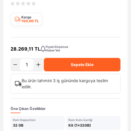
Kargo
150,00 TL
Fiyatı Düşünce
28.269,11 TL
Haber Ver
Sepete Ekle
Bu ürün tahmini 3 iş gününde kargoya teslim
edilir.
Öne Çıkan Özellikler
Ram Kapasitesi
Ram Kutu İçeriği
32 GB
Kit (1x32GB)