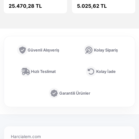
Notebook Rami
Rami B32D4SC22/8G
25.470,28 TL
5.025,62 TL
KCP432SD8/32
Güvenli Alışveriş
Kolay Sipariş
Hızlı Teslimat
Kolay İade
Garantili Ürünler
Harcialem.com