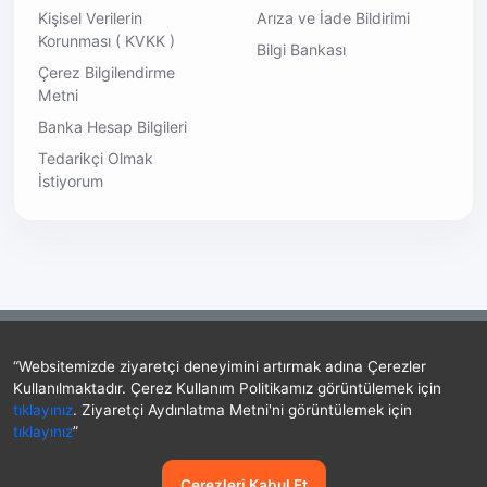
Kişisel Verilerin
Arıza ve İade Bildirimi
Korunması ( KVKK )
Bilgi Bankası
Çerez Bilgilendirme
Metni
Banka Hesap Bilgileri
Tedarikçi Olmak
İstiyorum
“Websitemizde ziyaretçi deneyimini artırmak adına Çerezler
Kullanılmaktadır. Çerez Kullanım Politikamız görüntülemek için
tıklayınız
. Ziyaretçi Aydınlatma Metni'ni görüntülemek için
harcialem.com © 2023 - Her hakkı saklıdır.
tıklayınız
”
Çerezleri Kabul Et