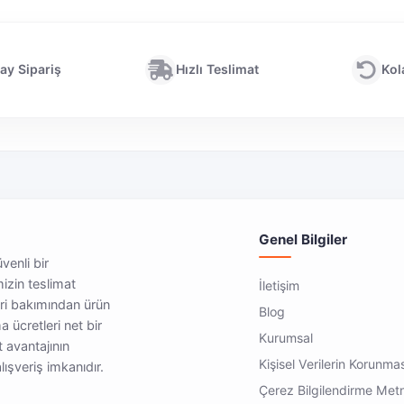
ay Sipariş
Hızlı Teslimat
Kol
Genel Bilgiler
üvenli bir
mizin teslimat
İletişim
eri bakımından ürün
Blog
a ücretleri net bir
Kurumsal
t avantajının
Kişisel Verilerin Korunma
ışveriş imkanıdır.
Çerez Bilgilendirme Metn