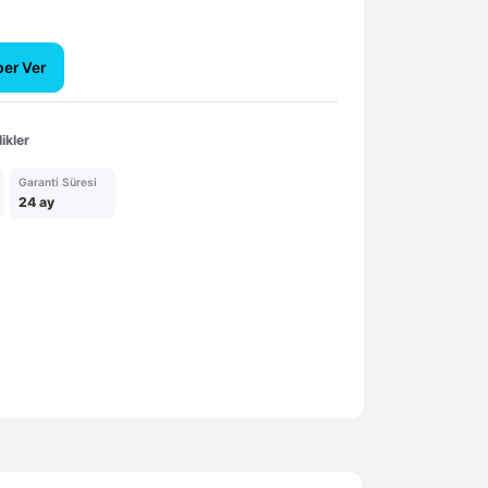
ber Ver
ikler
Garanti Süresi
24 ay