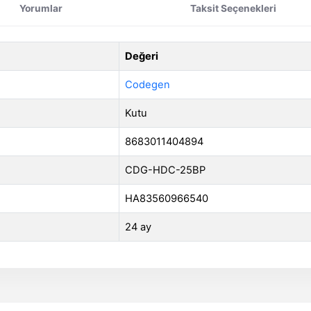
Yorumlar
Taksit Seçenekleri
Değeri
Codegen
Kutu
8683011404894
CDG-HDC-25BP
HA83560966540
24 ay