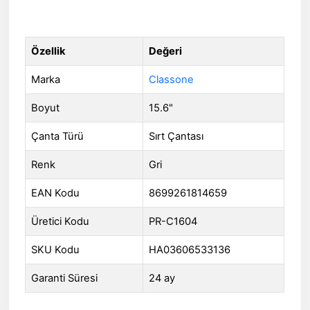
Özellik
Değeri
Marka
Classone
Boyut
15.6"
Çanta Türü
Sırt Çantası
Renk
Gri
EAN Kodu
8699261814659
Üretici Kodu
PR-C1604
SKU Kodu
HA03606533136
Garanti Süresi
24 ay